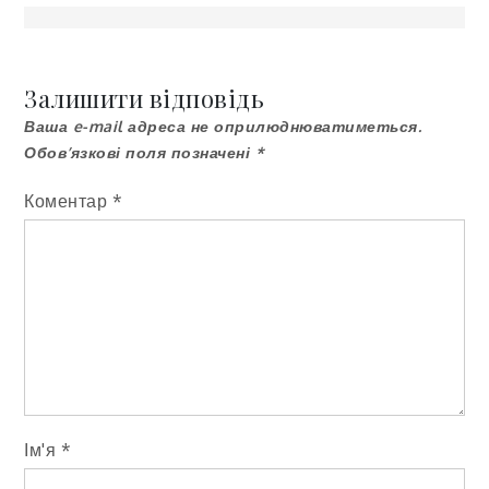
Навігація
записів
Залишити відповідь
Ваша e-mail адреса не оприлюднюватиметься.
Обов’язкові поля позначені
*
Коментар
*
Ім'я
*