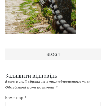
Навігація
BLOG-1
записів
Залишити відповідь
Ваша e-mail адреса не оприлюднюватиметься.
Обов’язкові поля позначені
*
Коментар
*