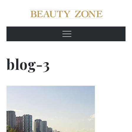
Skip
to
content
Beauty Zone Київ
Beauty Zone Київ
Menu
blog-3