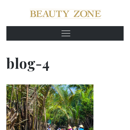
Skip
to
content
Beauty Zone Київ
Beauty Zone Київ
Menu
blog-4