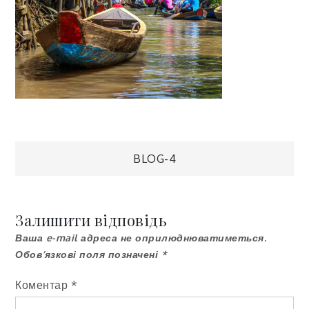
Навігація
BLOG-4
записів
Залишити відповідь
Ваша e-mail адреса не оприлюднюватиметься.
Обов’язкові поля позначені
*
Коментар
*