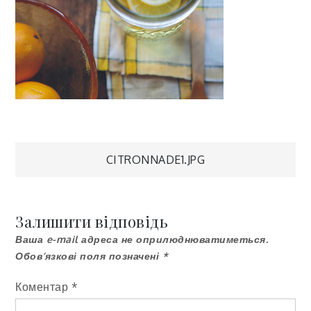
Навігація
CITRONNADE1.JPG
записів
Залишити відповідь
Ваша e-mail адреса не оприлюднюватиметься.
Обов’язкові поля позначені
*
Коментар
*