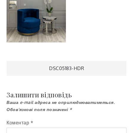
Навігація
DSC05183-HDR
записів
Залишити відповідь
Ваша e-mail адреса не оприлюднюватиметься.
Обов’язкові поля позначені
*
Коментар
*