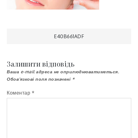
Навігація
E40B661ADF
записів
Залишити відповідь
Ваша e-mail адреса не оприлюднюватиметься.
Обов’язкові поля позначені
*
Коментар
*