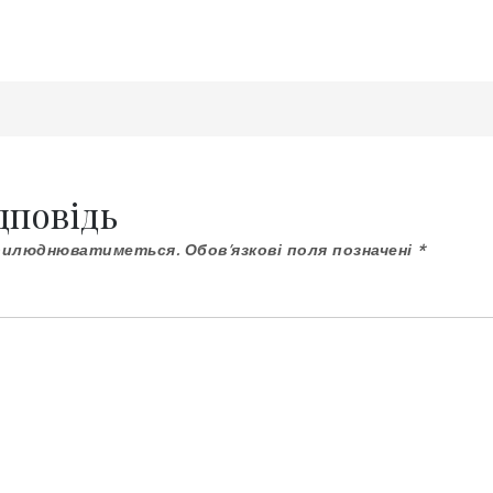
дповідь
прилюднюватиметься.
Обов’язкові поля позначені
*