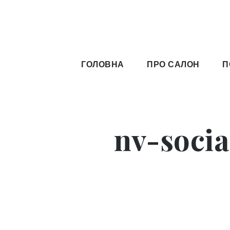
Skip
to
content
Beauty 
Beauty Zone Київ
ГОЛОВНА
ПРО САЛОН
П
nv-socia