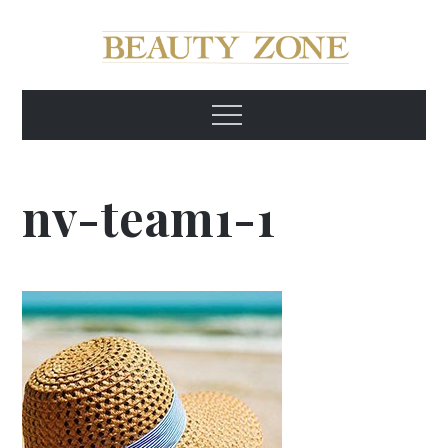
Skip
to
content
Beauty Zone Київ
Beauty Zone Київ
Menu
nv-team1-1