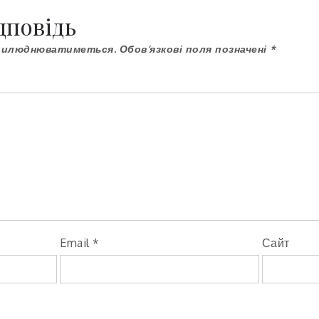
дповідь
прилюднюватиметься.
Обов’язкові поля позначені
*
Email
*
Сайт