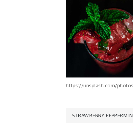
https://unsplash.com/photo
Навігація
STRAWBERRY-PEPPERMIN