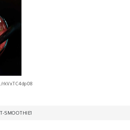
s/rkVxTC4dp08
T-SMOOTHIE1